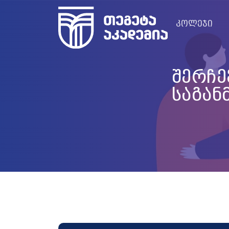
კოლეჯი
შერჩე
საგან