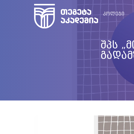
კოლეჯი
შპს „
გადამ