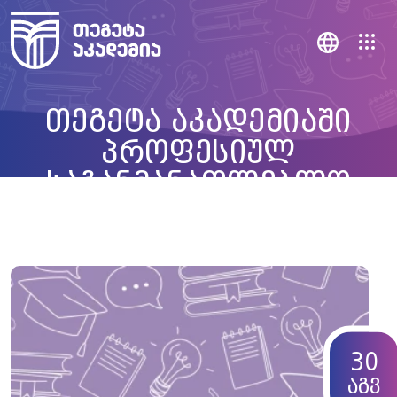
თეგეტა აკადემიაში
პროფესიულ
საგანმანათლებლო
პროგრამაზე
რეგისტრირებულთა
შერჩევის ეტაპი დაიწყო
30
აგვ