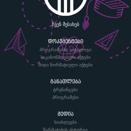
ჩვენ შესახებ
დოკუმენტები
პროგრამების კატალოგი
საკანონმდებლო აქტები
შიდა ნორმატიული აქტები
განათლება
ტრენინგები
პროგრამები
მედია
სიახლეები
წარმატების ისტორია