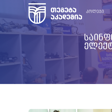
კოლეჯი
საინფ
ელექტ