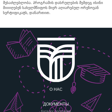
შესაძლებლობა. პროგრამის დასრულების შემდეგ ისინი
მიიიღებენ სახელმწიფოს მიერ აღიარებულ ორენოვან
სერტიფიკატს, დანართით.
О НАС
ДОКУМЕНТЫ
Каталог программ