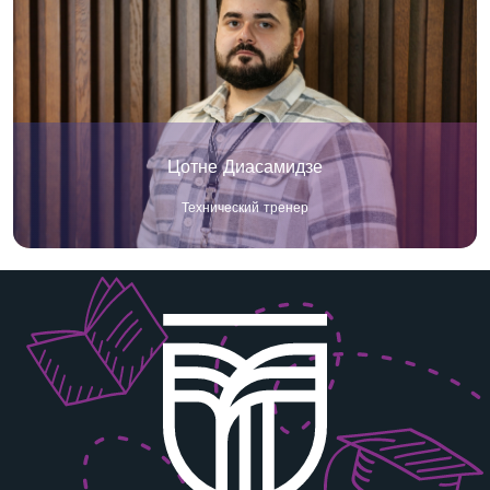
Цотне Диасамидзе
Технический тренер