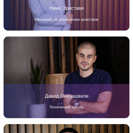
Нино Эристави
Менеджер по управлению качеством
Давид Онезашвили
Технический тренер