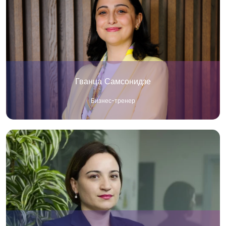
Гванца Самсонидзе
Бизнес-тренер