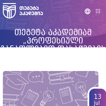
თეგეტა აკადემიამ
„პროფესიული
განათლებით დასაქმების
ფორუმში“ მიიღო
მონაწილეობა
13
Jul