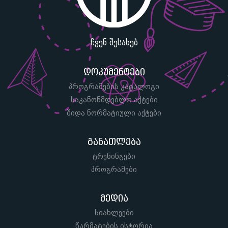
ჩვენ შესახებ
დოკუმენტები
პროგრამების კატალოგი
საკანონმდებლო აქტები
შიდა ნორმატიული აქტები
განათლება
ტრენინგები
პროგრამები
მედია
სიახლეები
წარმატების ისტორია