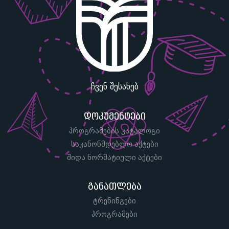
ჩვენ შესახებ
დოკუმენტები
პროგრამების კატალოგი
საკანონმდებლო აქტები
შიდა ნორმატიული აქტები
განათლება
ტრენინგები
პროგრამები