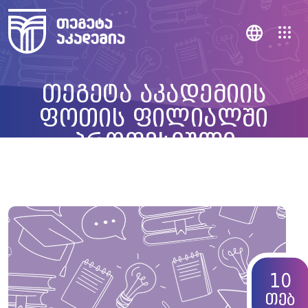
თეგეტა აკადემიის
ფოთის ფილიალში
პროფესიული
მომზადების და
პროფესიული
გადამზადების ორ
პროგრამაზე სასწავლო
პროცესი დაიწყო
10
თებ