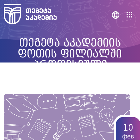
თეგეტა აკადემიის
ფოთის ფილიალში
პროფესიული
მომზადების და
პროფესიული
გადამზადების ორ
პროგრამაზე სასწავლო
პროცესი დაიწყო
10
фев